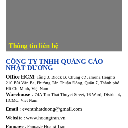
Liên hệ: 0932 083 238 - 0932 085
238
Thông tin liên hệ
CÔNG TY TNHH QUẢNG CÁO
NHẬT DƯƠNG
Office HCM
: Tầng 3, Block B, Chung cư Jamona Heights,
210 Bùi Văn Ba, Phường Tân Thuận Đông, Quận 7, Thành phố
Hồ Chí Minh, Việt Nam
Warehouse
:
74A Ton That Thuyet Street, 16 Ward, District 4,
HCMC, Viet Nam
: eventnhatduong@gmail.com
Email
www.hoangtran.vn
Website
:
Fanpage
:
Fanpage Hoang Tran